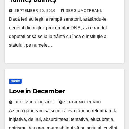
SEPTEMBER 20, 2016
SERGIUMOTREANU
Dacă ieri au ieșit la rampă senatorii, arătându-le
degetul din mijloc procurorilor DNA, azi e rândul
deputaților să se ia la trântă cu încă o instituție a
statului, pe numele…
MUSIC
Love in December
DECEMBER 18, 2013
SERGIUMOTREANU
Azi mă gândeam să scriu câteva rânduri referitoare la
inițiativa, delirul, absurditatea, tentativa, elucubrația,
onirismul (cu greu m-am abținut să nu scriu alt cuvânt