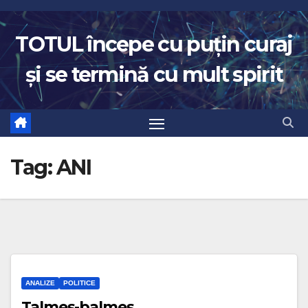
Skip
to
TOTUL începe cu puțin curaj
content
și se termină cu mult spirit
Tag:
ANI
ANALIZE
POLITICE
Talmeș-balmeș