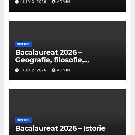
JULY 3, 2026
ADMIN
DIVERSE
Bacalaureat 2026 –
Geografie, filosofie,
economie, logică, psihologie,
JULY 2, 2026
ADMIN
sociologie, fizică, chimie,
biologie, anatomie și
informatică
DIVERSE
Bacalaureat 2026 – Istorie