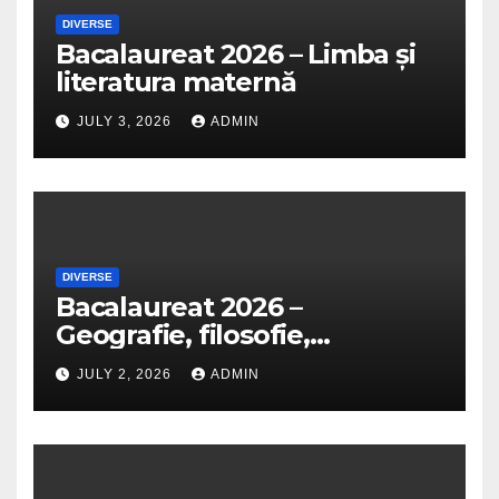
DIVERSE
Bacalaureat 2026 – Limba și
literatura maternă
JULY 3, 2026
ADMIN
DIVERSE
Bacalaureat 2026 –
Geografie, filosofie,
economie, logică, psihologie,
JULY 2, 2026
ADMIN
sociologie, fizică, chimie,
biologie, anatomie și
informatică