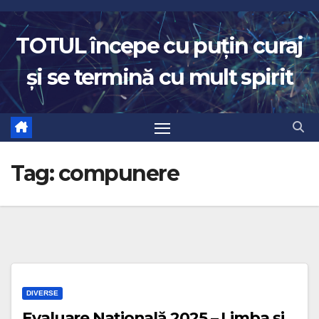
Skip
to
TOTUL începe cu puțin curaj
content
și se termină cu mult spirit
Tag:
compunere
DIVERSE
Evaluare Națională 2025 – Limba și