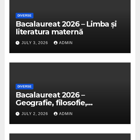
DIVERSE
Bacalaureat 2026 – Limba și
literatura maternă
JULY 3, 2026
ADMIN
DIVERSE
Bacalaureat 2026 –
Geografie, filosofie,
economie, logică, psihologie,
JULY 2, 2026
ADMIN
sociologie, fizică, chimie,
biologie, anatomie și
informatică