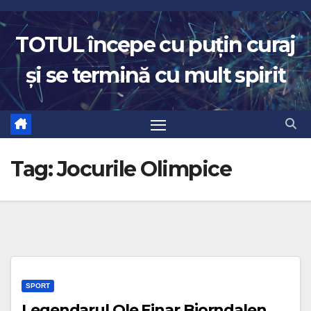
Skip
to
TOTUL începe cu puțin curaj
content
și se termină cu mult spirit
Tag:
Jocurile Olimpice
SPORT
Legendarul Ole Einar Bjorndalen