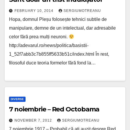
FEBRUARY 10, 2014
SERGIUMOTREANU
Hopa, domnul Pleșu folosește tehnici subtile de
manipulare, demne de un intelectual, dar adresabile
celor fără prea mulți neuroni.
http://adevarul.ro/news/politica/basistii-
1_52f7abb3c7b855ff5633b51c/index.html În rest,
filosoful duce teoria formelor fără fond la…
DIVERSE
7 noiembrie – Red Octobama
NOVEMBER 7, 2012
SERGIUMOTREANU
7 noiembrie 1917 – Probabil că ați auzit despre Red