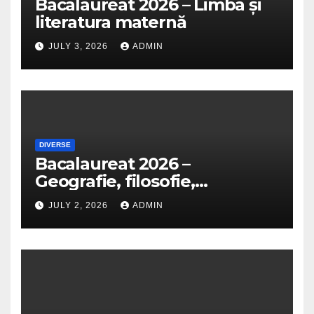
Bacalaureat 2026 – Limba și
literatura maternă
JULY 3, 2026
ADMIN
DIVERSE
Bacalaureat 2026 –
Geografie, filosofie,
economie, logică, psihologie,
JULY 2, 2026
ADMIN
sociologie, fizică, chimie,
biologie, anatomie și
informatică