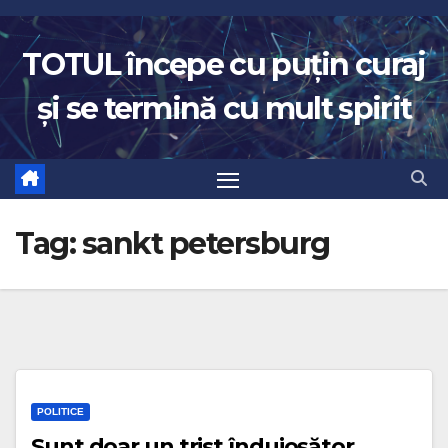
Skip
to
TOTUL începe cu puțin curaj
content
și se termină cu mult spirit
Tag:
sankt petersburg
POLITICE
Sunt doar un trist înduioșător