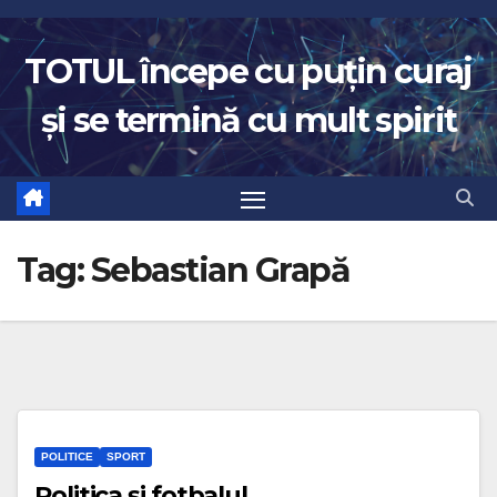
Skip
to
TOTUL începe cu puțin curaj
content
și se termină cu mult spirit
Tag:
Sebastian Grapă
POLITICE
SPORT
Politica și fotbalul