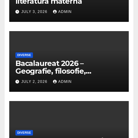
literatura maternă
JULY 3, 2026
ADMIN
DIVERSE
Bacalaureat 2026 –
Geografie, filosofie,
economie, logică, psihologie,
JULY 2, 2026
ADMIN
sociologie, fizică, chimie,
biologie, anatomie și
informatică
DIVERSE