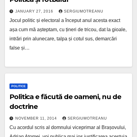
JANUARY 27, 2016
SERGIUMOTREANU
Jocul politic și electoral a început anul acesta exact
așa cum mă așteptam, cu țineri de tricou, dat la gioale,
intrări prin alunecare, talpa și cotul sus, demarcări
false și…
POLITICE
Politica e făcută de oameni, nu de
doctrine
NOVEMBER 11, 2014
SERGIUMOTREANU
Cu acordul scris al domnului viceprimar al Brașovului,
Adrian Atomei, voi publica mai jos justificarea acestuia