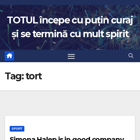
Skip
to
TOTUL începe cu puțin curaj
content
și se termină cu mult spirit
Tag:
tort
SPORT
Simona Halep is in good company