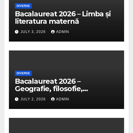
DIVERSE
Bacalaureat 2026 – Limba și
literatura maternă
JULY 3, 2026
ADMIN
DIVERSE
Bacalaureat 2026 –
Geografie, filosofie,
economie, logică, psihologie,
JULY 2, 2026
ADMIN
sociologie, fizică, chimie,
biologie, anatomie și
informatică