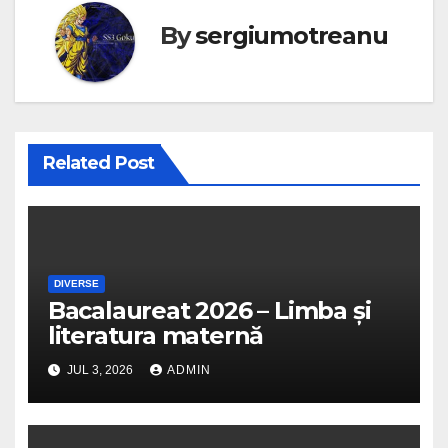
By
sergiumotreanu
Related Post
DIVERSE
Bacalaureat 2026 – Limba și
literatura maternă
JUL 3, 2026
ADMIN