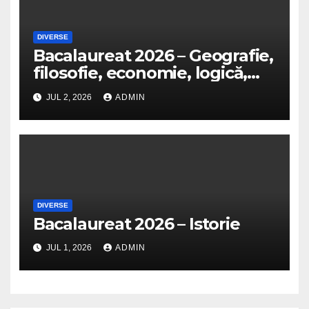
DIVERSE
Bacalaureat 2026 – Geografie,
filosofie, economie, logică,
psihologie, sociologie, fizică,
JUL 2, 2026
ADMIN
chimie, biologie, anatomie și
informatică
DIVERSE
Bacalaureat 2026 – Istorie
JUL 1, 2026
ADMIN