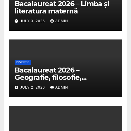
Bacalaureat 2026 – Limba și
literatura maternă
JULY 3, 2026
ADMIN
DIVERSE
Bacalaureat 2026 –
Geografie, filosofie,
economie, logică, psihologie,
JULY 2, 2026
ADMIN
sociologie, fizică, chimie,
biologie, anatomie și
informatică