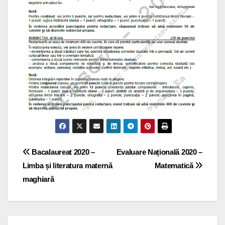
Post
Bacalaureat 2020 –
Evaluare Națională 2020 –
Limba și literatura maternă
Matematică
navigation
maghiară