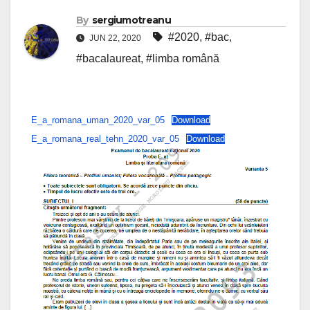
By
sergiumotreanu
#2020
,
#bac
,
JUN 22, 2020
#bacalaureat
,
#limba română
E_a_romana_uman_2020_var_05
Download
E_a_romana_real_tehn_2020_var_05
Download