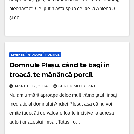
pleonastic”. Cel puțin asta spun cei de la Antena 3 …
și de…
DIVERSE
GÂNDURI
POLITICE
Domnule Pleșu, când te bagi în
troacă, te mănâncă porcii.
MARCH 17, 2014
SERGIUMOTREANU
Nu am urmărit aproape deloc mult trâmbițatul linșaj
mediatic al domnului Andrei Pleșu, așa că nu voi
emite judecăți de valoare foarte incisive la adresa
autorilor acestui linșaj. Totuși, o…