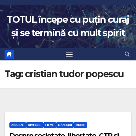
Skip
to
TOTUL începe cu puțin curaj
content
și se termină cu mult spirit
Tag:
cristian tudor popescu
ANALIZE
DIVERSE
FILME
GÂNDURI
MUSIC
Despre societate, libertate, CTP și