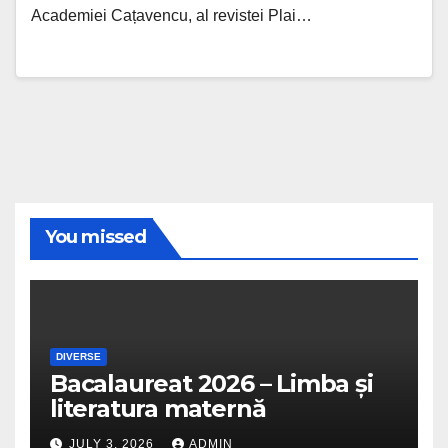
Academiei Cațavencu, al revistei Plai…
You missed
DIVERSE
Bacalaureat 2026 – Limba și
literatura maternă
JULY 3, 2026
ADMIN