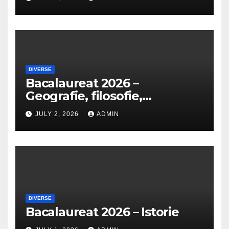
DIVERSE
Bacalaureat 2026 –
Geografie, filosofie,
economie, logică, psihologie,
JULY 2, 2026
ADMIN
sociologie, fizică, chimie,
biologie, anatomie și
informatică
DIVERSE
Bacalaureat 2026 – Istorie