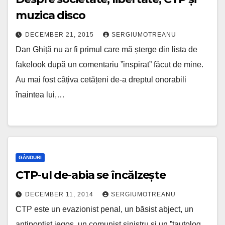
muzica disco
DECEMBER 21, 2015
SERGIUMOTREANU
Dan Ghiță nu ar fi primul care mă șterge din lista de
fakelook după un comentariu ”inspirat” făcut de mine.
Au mai fost câțiva cetățeni de-a dreptul onorabili
înaintea lui,…
GÂNDURI
CTP-ul de-abia se încălzește
DECEMBER 11, 2014
SERGIUMOTREANU
CTP este un evazionist penal, un băsist abject, un
antipontist jegos, un comunist sinistru și un ”tautolog