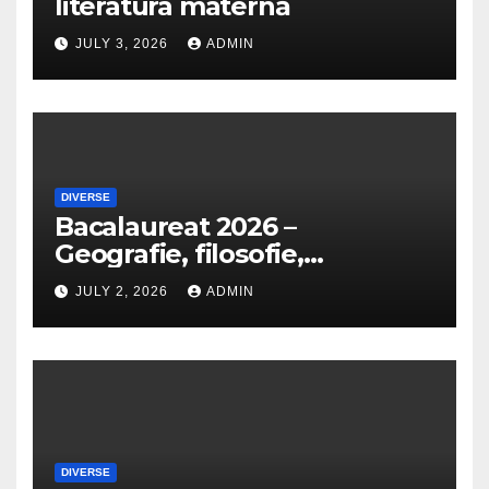
literatura maternă
JULY 3, 2026
ADMIN
DIVERSE
Bacalaureat 2026 –
Geografie, filosofie,
economie, logică, psihologie,
JULY 2, 2026
ADMIN
sociologie, fizică, chimie,
biologie, anatomie și
informatică
DIVERSE