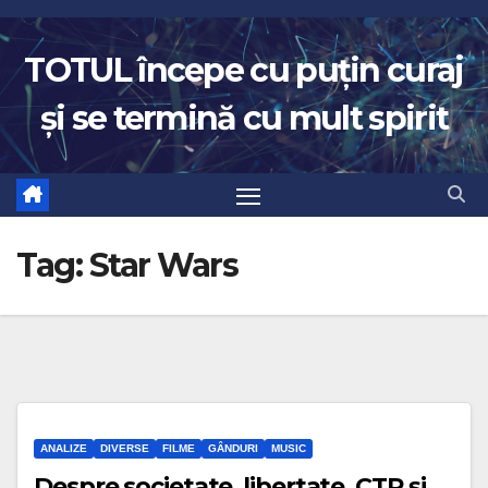
Skip
to
TOTUL începe cu puțin curaj
content
și se termină cu mult spirit
Tag:
Star Wars
ANALIZE
DIVERSE
FILME
GÂNDURI
MUSIC
Despre societate, libertate, CTP și