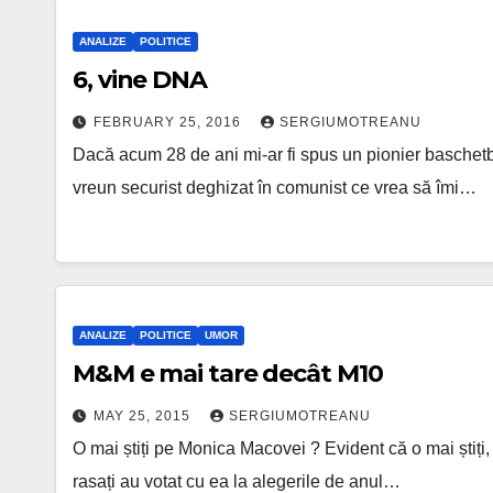
ANALIZE
POLITICE
6, vine DNA
FEBRUARY 25, 2016
SERGIUMOTREANU
Dacă acum 28 de ani mi-ar fi spus un pionier baschetba
vreun securist deghizat în comunist ce vrea să îmi…
ANALIZE
POLITICE
UMOR
M&M e mai tare decât M10
MAY 25, 2015
SERGIUMOTREANU
O mai știți pe Monica Macovei ? Evident că o mai știți, do
rasați au votat cu ea la alegerile de anul…