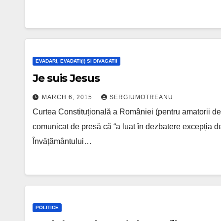
EVADARI, EVADATI(I) SI DIVAGATII
Je suis Jesus
MARCH 6, 2015
SERGIUMOTREANU
Curtea Constituțională a României (pentru amatorii d
comunicat de presă că “a luat în dezbatere excepția de 
Învățământului…
POLITICE