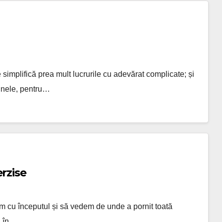
simplifică prea mult lucrurile cu adevărat complicate; și
iunele, pentru…
rzise
em cu începutul și să vedem de unde a pornit toată
ă în…