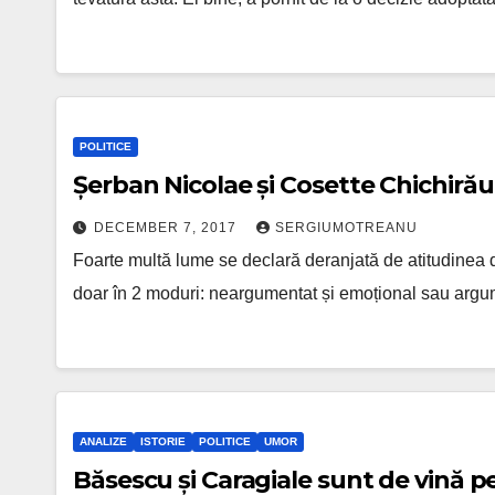
POLITICE
Șerban Nicolae și Cosette Chichirău
DECEMBER 7, 2017
SERGIUMOTREANU
Foarte multă lume se declară deranjată de atitudinea 
doar în 2 moduri: neargumentat și emoțional sau argum
ANALIZE
ISTORIE
POLITICE
UMOR
Băsescu și Caragiale sunt de vină pe