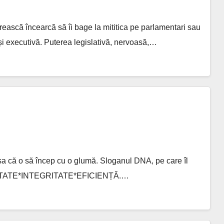
rească încearcă să îi bage la mititica pe parlamentari sau
ă și executivă. Puterea legislativă, nervoasă,…
, așa că o să încep cu o glumă. Sloganul DNA, pe care îl
RȚIALITATE*INTEGRITATE*EFICIENȚĂ.…