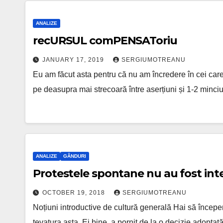
ANALIZE
recURSUL comPENSAToriu
JANUARY 17, 2019
SERGIUMOTREANU
Eu am făcut asta pentru că nu am încredere în cei care 
pe deasupra mai strecoară între aserțiuni și 1-2 minc
ANALIZE
GÂNDURI
Protestele spontane nu au fost inte
OCTOBER 19, 2018
SERGIUMOTREANU
Noțiuni introductive de cultură generală Hai să încep
tevatura asta. Ei bine, a pornit de la o decizie adoptat