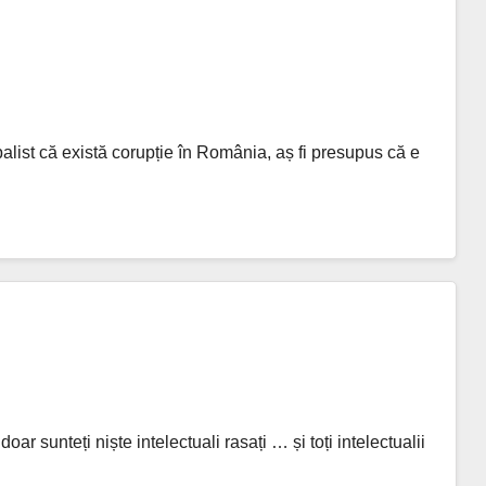
list că există corupție în România, aș fi presupus că e
ar sunteți niște intelectuali rasați … și toți intelectualii